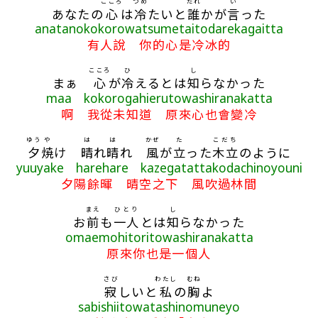
こころ
つめ
だれ
い
あなたの
心
は
冷
たいと
誰
かが
言
った
anatanokokorowatsumetaitodarekagaitta
有人說 你的心是冷冰的
こころ
ひ
し
まぁ
心
が
冷
えるとは
知
らなかった
maa kokorogahierutowashiranakatta
啊 我從未知道 原來心也會變冷
ゆう
や
は
は
かぜ
た
こだち
夕
焼
け
晴
れ
晴
れ
風
が
立
った
木立
のように
yuuyake harehare kazegatattakodachinoyouni
夕陽餘暉 晴空之下 風吹過林間
まえ
ひとり
し
お
前
も
一人
とは
知
らなかった
omaemohitoritowashiranakatta
原來你也是一個人
さび
わたし
むね
寂
しいと
私
の
胸
よ
sabishiitowatashinomuneyo