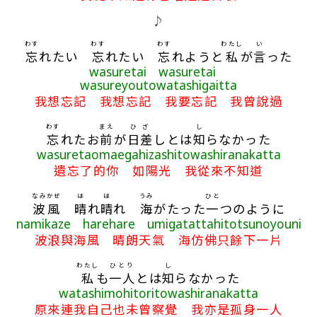
♪
わす
わす
わす
わたし
い
忘
れたい
忘
れたい
忘
れようと
私
が
言
った
wasuretai wasuretai
wasureyoutowatashigaitta
我想忘記 我想忘記 我要忘記 我曾說過
わす
まえ
ひざ
し
忘
れたお
前
が
日差
しとは
知
らなかった
wasuretaomaegahizashitowashiranakatta
遺忘了的你 如陽光 我從來不知道
なみ
かぜ
は
は
うみ
ひと
波
風
晴
れ
晴
れ
海
がたった
一
つのように
namikaze harehare umigatattahitotsunoyouni
波浪與海風 晴朗天氣 海仿佛只餘下一片
わたし
ひとり
し
私
も
一人
とは
知
らなかった
watashimohitoritowashiranakatta
原來連我自己也未曾察覺 我亦是孤身一人