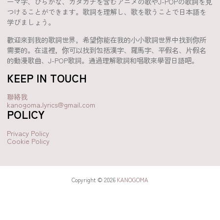
ーマ字、ひらがな、カタカナを含むアニメの歌やJ-POPの歌詞を見
つけることができます。歌詞を理解し、歌を歌うことで日本語を
学びましょう。
歡迎來到我的歌詞世界，希望你能在我的小小歌詞世界中找到你所
需要的。在這裡，你可以找到包括漢字、羅馬字、平假名、片假名
的動漫歌曲、J-POP歌詞。通過理解歌詞和唱歌來學習日語吧。
KEEP IN TOUCH
聯絡我
kanogoma.lyrics@gmail.com
POLICY
Privacy Policy
Cookie Policy
Copyright © 2026
KANOGOMA