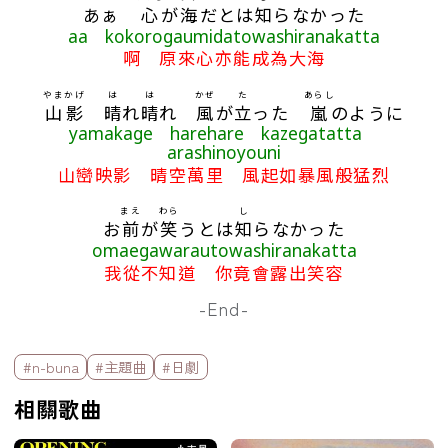
あぁ
心
が
海
だとは
知
らなかった
aa kokorogaumidatowashiranakatta
啊 原來心亦能成為大海
やま
かげ
は
は
かぜ
た
あらし
山
影
晴
れ
晴
れ
風
が
立
った
嵐
のように
yamakage harehare kazegatatta
arashinoyouni
山巒映影 晴空萬里 風起如暴風般猛烈
まえ
わら
し
お
前
が
笑
うとは
知
らなかった
omaegawarautowashiranakatta
我從不知道 你竟會露出笑容
-End-
標籤欄
#n-buna
#主題曲
#日劇
相關歌曲