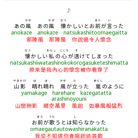
歌詞區
♪
かぜ
かぜ
なつ
まえ
い
あの
風
あの
風
懐
かしいとお
前
が
言
った
anokaze anokaze natsukashiitoomaegaitta
那陣風 那陣風 你說過令人懷念
なつ
わたし
こころ
す
懐
かしい
私
の
心
が
透
けてしまった
natsukashiiwatashinokokorogasuketeshimatta
原來是我內心的懷念被你看穿了
やま
かげ
は
は
かぜ
た
あらし
山
影
晴
れ
晴
れ
風
が
立
った
嵐
のように
yamakage harehare kazegatatta
arashinoyouni
山巒映影 晴空萬里 風起 如暴風般猛烈
まえ
うた
し
お
前
が
歌
うとは
知
らなかった
omaegautautowashiranakatta
我從不知道你會唱起這首歌