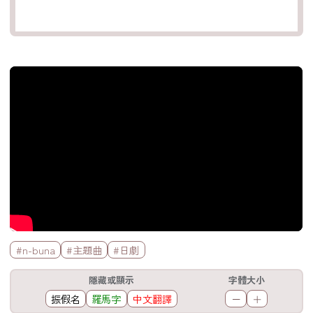
官方Youtube影片
標籤欄
#n-buna
#主題曲
#日劇
工具欄
隱藏或顯示
字體大小
振假名
羅馬字
中文翻譯
－
＋