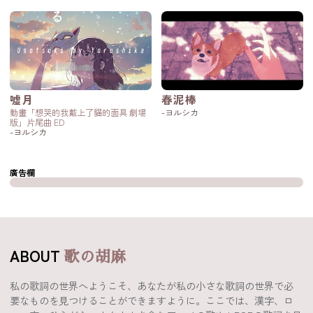
嘘月
春泥棒
動畫「想哭的我戴上了貓的面具 劇場
-ヨルシカ
版」片尾曲 ED
-ヨルシカ
廣告欄
ABOUT
歌の胡麻
私の歌詞の世界へようこそ、あなたが私の小さな歌詞の世界で必
要なものを見つけることができますように。ここでは、漢字、ロ