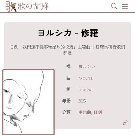
Search
歌の胡麻
ヨルシカ - 修羅
日劇「我們還不懂那顆星球的校規」主題曲 中日羅馬拼音歌詞
翻譯
歌詞及資訊
唱:
ヨルシカ
曲:
n-buna
詞:
n-buna
年份:
2025
分享至
acebook
分類:
主題曲
,
日劇
分享至 X
Twitter)
分享至
hatsapp
複製鏈結