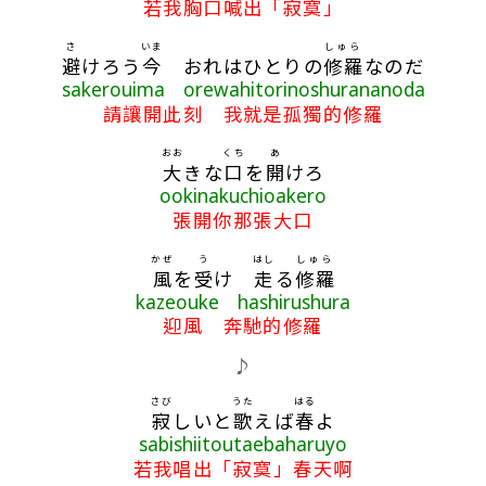
若我胸口喊出「寂寞」
さ
いま
しゅら
避
けろう
今
おれはひとりの
修羅
なのだ
sakerouima orewahitorinoshurananoda
請讓開此刻 我就是孤獨的修羅
おお
くち
あ
大
きな
口
を
開
けろ
ookinakuchioakero
張開你那張大口
かぜ
う
はし
しゅら
風
を
受
け
走
る
修羅
kazeouke hashirushura
迎風 奔馳的修羅
♪
さび
うた
はる
寂
しいと
歌
えば
春
よ
sabishiitoutaebaharuyo
若我唱出「寂寞」春天啊