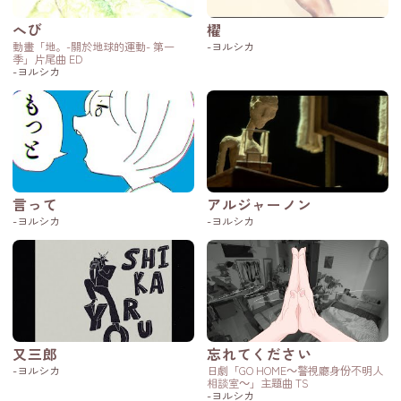
へび
櫂
動畫「地。-關於地球的運動- 第一
-ヨルシカ
季」片尾曲 ED
-ヨルシカ
言って
アルジャーノン
-ヨルシカ
-ヨルシカ
又三郎
忘れてください
-ヨルシカ
日劇「GO HOME～警視廳身份不明人
相談室～」主題曲 TS
-ヨルシカ