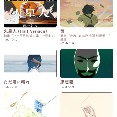
火星人 (Half Version)
茜
動畫「小市民系列 第二季」片頭曲 OP
動畫「我內心的糟糕念頭 劇場版」主
-ヨルシカ
題曲
-ヨルシカ
ただ君に晴れ
思想犯
-ヨルシカ
-ヨルシカ