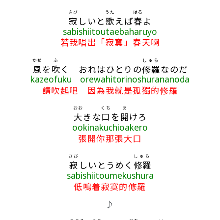
さび
うた
はる
寂
しいと
歌
えば
春
よ
sabishiitoutaebaharuyo
若我唱出「寂寞」春天啊
かぜ
ふ
しゅら
風
を
吹
く おれはひとりの
修羅
なのだ
kazeofuku orewahitorinoshurananoda
請吹起吧 因為我就是孤獨的修羅
おお
くち
あ
大
きな
口
を
開
けろ
ookinakuchioakero
張開你那張大口
さび
しゅら
寂
しいとうめく
修羅
sabishiitoumekushura
低鳴着寂寞的修羅
♪