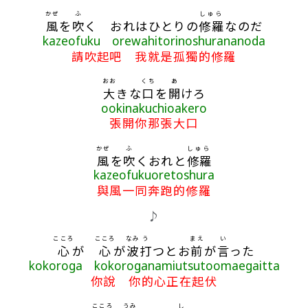
かぜ
ふ
しゅら
風
を
吹
く おれはひとりの
修羅
なのだ
kazeofuku orewahitorinoshurananoda
請吹起吧 我就是孤獨的修羅
おお
くち
あ
大
きな
口
を
開
けろ
ookinakuchioakero
張開你那張大口
かぜ
ふ
しゅら
風
を
吹
くおれと
修羅
kazeofukuoretoshura
與風一同奔跑的修羅
♪
こころ
こころ
なみ
う
まえ
い
心
が
心
が
波
打
つとお
前
が
言
った
kokoroga kokoroganamiutsutoomaegaitta
你說 你的心正在起伏
こころ
うみ
し