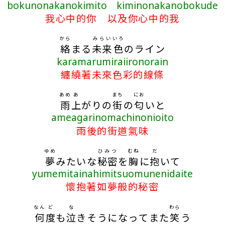
bokunonakanokimito kiminonakanobokude
我心中的你 以及你心中的我
から
みらい
いろ
絡
まる
未来
色
のライン
karamarumiraiironorain
纏繞著未來色彩的線條
あめ
あ
まち
にお
雨
上
がりの
街
の
匂
いと
ameagarinomachinonioito
雨後的街道氣味
ゆめ
ひみつ
むね
だ
夢
みたいな
秘密
を
胸
に
抱
いて
yumemitainahimitsuomunenidaite
懷抱著如夢般的秘密
なん
ど
な
わら
何
度
も
泣
きそうになってまた
笑
う