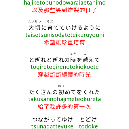
hajiketobuhodowaraiaetahimo
以及那些笑到炸裂的日子
たいせつ
そだ
大切
に
育
てていけるように
taisetsunisodateteikeruyouni
希望能珍重培育
とき
こ
とぎれとぎれの
時
を
越
えて
togiretogirenotokiokoete
穿越斷斷續續的時光
はじ
たくさんの
初
めてをくれた
takusannohajimeteokureta
給了我許多的第一次
つながってゆけ とどけ
tsunagatteyuke todoke