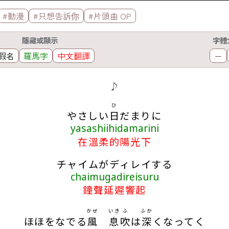
#動漫
#只想告訴你
#片頭曲 OP
隱藏或顯示
字體
假名
羅馬字
中文翻譯
－
♪
ひ
やさしい
日
だまりに
yasashiihidamarini
在溫柔的陽光下
チャイムがディレイする
chaimugadireisuru
鐘聲延遲響起
かぜ
いき
ふ
ふか
ほほをなでる
風
息
吹
は
深
くなってく