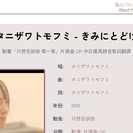
私につ
About 
タニザワトモフミ - きみにとど
動畫「只想告訴你 第一季」片頭曲 OP 中日羅馬拼音歌詞翻譯
唱:
タニザワトモフミ
曲:
タニザワトモフミ
詞:
タニザワトモフミ
年份:
2010
動漫:
只想告訴你
分類:
動漫
,
片頭曲 OP