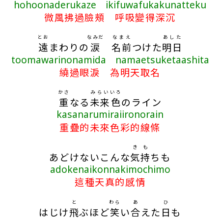
hohoonaderukaze ikifuwafukakunatteku
微風拂過臉頰 呼吸變得深沉
とお
なみだ
なまえ
あした
遠
まわりの
涙
名前
つけた
明日
toomawarinonamida namaetsuketaashita
繞過眼淚 為明天取名
かさ
みらい
いろ
重
なる
未来
色
のライン
kasanarumiraiironorain
重疊的未來色彩的線條
き
も
あどけないこんな
気
持
ちも
adokenaikonnakimochimo
這種天真的感情
と
わら
あ
ひ
はじけ
飛
ぶほど
笑
い
合
えた
日
も