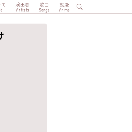
いて
演出者
歌曲
動漫
Search
Me
Artists
Songs
Anime
け