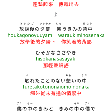
連繫起來 傳遞出去
♪
ほうかご
ゆう
やみ
わら
せなか
放課後
の
夕
闇
笑
うきみの
背中
houkagonoyuuyami waraukiminosenaka
放學後的夕陽下 你笑著的背影
ひそかなささやき
hisokanasasayaki
那輕聲細語
ふ
おも
なか
触
れたことのない
想
いの
中
furetakotononaiomoinonaka
觸碰從未有過的情感中
ぼく
なか
なか
ぼく
僕
の
中
のきみと きみの
中
の
僕
で