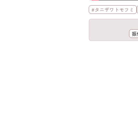
標籤欄
#タニザワトモフミ
工具欄
振
歌詞區