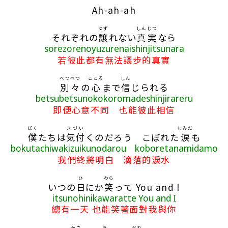
Ah-ah-ah
ゆず
しんじつ
それぞれの
譲
れない
真実
なら
sorezorenoyuzurenaishinjitsunara
若彼此都有無法讓步的真實
べつべつ
こころ
しん
別々
の
心
まで
信
じられる
betsubetsunokokoromadeshinjirareru
即便心意不同 也能彼此相信
ぼく
きづい
なみだ
僕
たちは
気付
くのだろう こぼれた
涙
も
bokutachiwakizuikunodarou koboretanamidamo
我們終將明白 滴落的淚水
ひ
わら
いつの
日
にか
笑
って You and I
itsunohinikawaratte You and I
總有一天 也能笑著面對我與你
かさ
あ
だれ