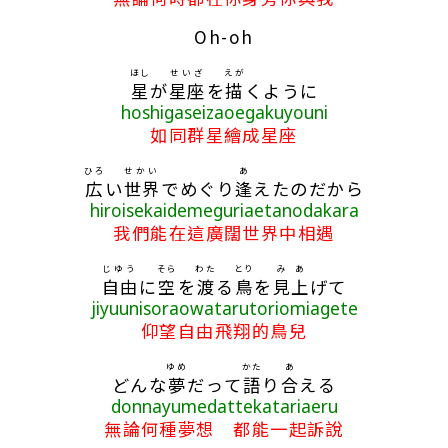
Oh-oh
ほし
せいざ
えが
星
が
星座
を
描
くように
hoshigaseizaoegakuyouni
如同群星繪成星座
ひろ
せかい
あ
広
い
世界
でめぐり
逢
えたのだから
hiroisekaidemeguriaetanodakara
我們能在這廣闊世界中相遇
じゆう
そら
わた
とり
み
あ
自由
に
空
を
渡
る
鳥
を
見
上
げて
jiyuunisoraowatarutoriomiagete
仰望自由飛翔的鳥兒
ゆめ
かた
あ
どんな
夢
だって
語
り
合
える
donnayumedattekatariaeru
無論何種夢想 都能一起訴說