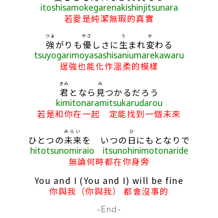
itoshisamokegarenakishinjitsunara
若愛是純潔無瑕的真實
つよ
やさ
う
か
強
がりも
優
しさに
生
まれ
変
わる
tsuyogarimoyasashisaniumarekawaru
逞強也能化作溫柔的模樣
きみ
み
君
となら
見
つかるだろう
kimitonaramitsukarudarou
若是和你在一起 定能找到一個未來
みらい
ひ
ひとつの
未来
を いつの
日
にもとなりで
hitotsunomiraio itsunohinimotonaride
無論何時都在你身旁
You and I (You and I) will be fine
你與我（你與我） 都會沒事的
-End-