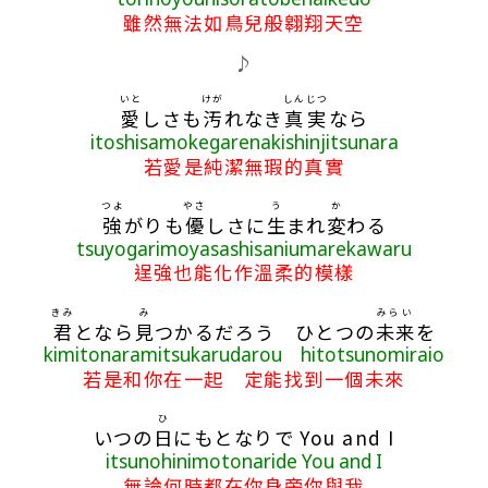
雖然無法如鳥兒般翱翔天空
♪
いと
けが
しんじつ
愛
しさも
汚
れなき
真実
なら
itoshisamokegarenakishinjitsunara
若愛是純潔無瑕的真實
つよ
やさ
う
か
強
がりも
優
しさに
生
まれ
変
わる
tsuyogarimoyasashisaniumarekawaru
逞強也能化作溫柔的模樣
きみ
み
みらい
君
となら
見
つかるだろう ひとつの
未来
を
kimitonaramitsukarudarou hitotsunomiraio
若是和你在一起 定能找到一個未來
ひ
いつの
日
にもとなりで You and I
itsunohinimotonaride You and I
無論何時都在你身旁你與我