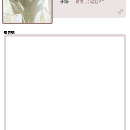
分類:
動漫
,
片尾曲 ED
分享至 X
Twitter)
分享至
hatsapp
複製鏈結
廣告欄