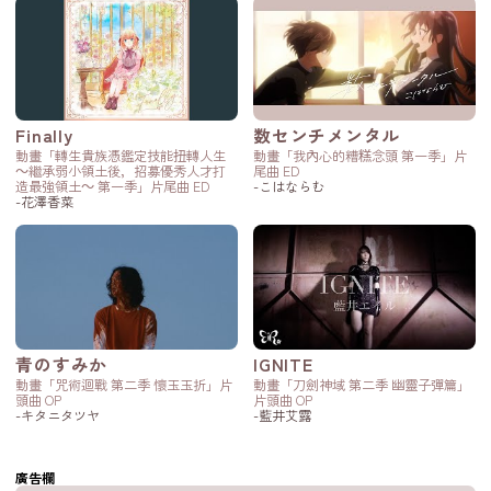
Finally
数センチメンタル
動畫「轉生貴族憑鑑定技能扭轉人生
動畫「我內心的糟糕念頭 第一季」片
～繼承弱小領土後，招募優秀人才打
尾曲 ED
造最強領土～ 第一季」片尾曲 ED
-こはならむ
-花澤香菜
青のすみか
IGNITE
動畫「咒術迴戰 第二季 懷玉玉折」片
動畫「刀劍神域 第二季 幽靈子彈篇」
頭曲 OP
片頭曲 OP
-キタニタツヤ
-藍井艾露
廣告欄