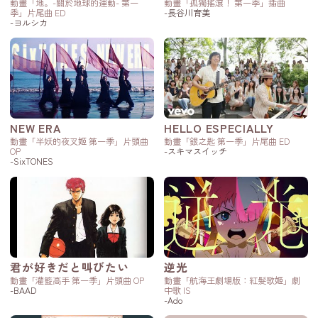
動畫「地。-關於地球的運動- 第一
動畫「孤獨搖滾！ 第一季」插曲
季」片尾曲 ED
-長谷川育美
-ヨルシカ
NEW ERA
HELLO ESPECIALLY
動畫「半妖的夜叉姬 第一季」片頭曲
動畫「銀之匙 第一季」片尾曲 ED
OP
-スキマスイッチ
-SixTONES
君が好きだと叫びたい
逆光
動畫「灌籃高手 第一季」片頭曲 OP
動畫「航海王劇場版：紅髮歌姬」劇
-BAAD
中歌 IS
-Ado