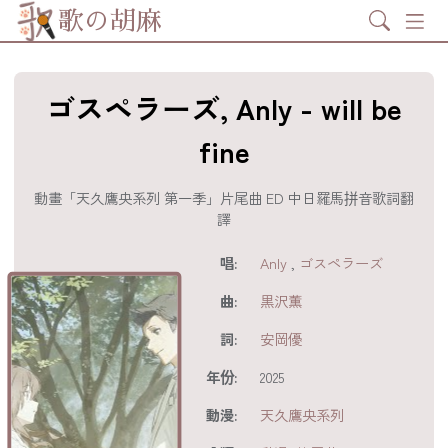
Search
歌の胡麻
ゴスペラーズ, Anly - will be
fine
動畫「天久鷹央系列 第一季」片尾曲 ED 中日羅馬拼音歌詞翻
譯
歌詞及資訊
唱:
Anly
,
ゴスペラーズ
曲:
黒沢薫
詞:
安岡優
年份:
2025
動漫:
天久鷹央系列
分享至
acebook