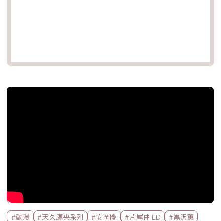
官方Youtube影片
標籤欄
#動漫
#天久鷹央系列
#安岡優
#片尾曲 ED
#黒沢薫