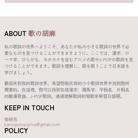
ABOUT
歌の胡麻
私の歌詞の世界へようこそ、あなたが私の小さな歌詞の世界で必
要なものを見つけることができますように。ここでは、漢字、ロ
ーマ字、ひらがな、カタカナを含むアニメの歌やJ-POPの歌詞を見
つけることができます。歌詞を理解し、歌を歌うことで日本語を
学びましょう。
歡迎來到我的歌詞世界，希望你能在我的小小歌詞世界中找到你所
需要的。在這裡，你可以找到包括漢字、羅馬字、平假名、片假名
的動漫歌曲、J-POP歌詞。通過理解歌詞和唱歌來學習日語吧。
KEEP IN TOUCH
聯絡我
kanogoma.lyrics@gmail.com
POLICY