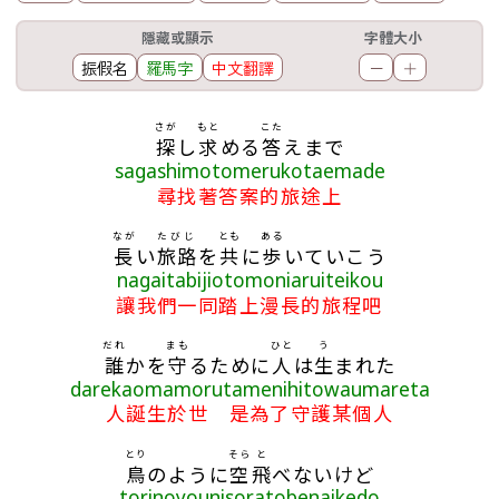
工具欄
隱藏或顯示
字體大小
振假名
羅馬字
中文翻譯
－
＋
歌詞區
さが
もと
こた
探
し
求
める
答
えまで
sagashimotomerukotaemade
尋找著答案的旅途上
なが
たびじ
とも
ある
長
い
旅路
を
共
に
歩
いていこう
nagaitabijiotomoniaruiteikou
讓我們一同踏上漫長的旅程吧
だれ
まも
ひと
う
誰
かを
守
るために
人
は
生
まれた
darekaomamorutamenihitowaumareta
人誕生於世 是為了守護某個人
とり
そら
と
鳥
のように
空
飛
べないけど
torinoyounisoratobenaikedo