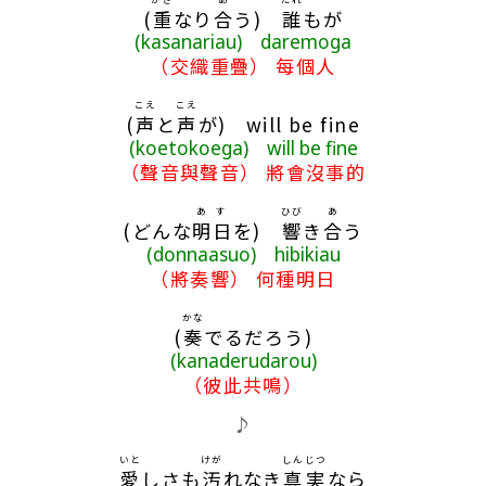
(
重
なり
合
う)
誰
もが
(kasanariau) daremoga
（交織重疊） 每個人
こえ
こえ
(
声
と
声
が) will be fine
(koetokoega) will be fine
（聲音與聲音） 將會沒事的
あす
ひび
あ
(どんな
明日
を)
響
き
合
う
(donnaasuo) hibikiau
（將奏響） 何種明日
かな
(
奏
でるだろう)
(kanaderudarou)
（彼此共鳴）
♪
いと
けが
しんじつ
愛
しさも
汚
れなき
真実
なら