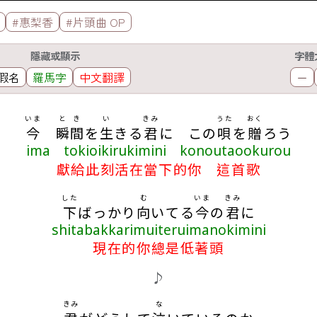
#惠梨香
#片頭曲 OP
隱藏或顯示
字體
假名
羅馬字
中文翻譯
－
いま
とき
い
きみ
うた
おく
今
瞬間
を
生
きる
君
に この
唄
を
贈
ろう
ima tokioikirukimini konoutaookurou
獻給此刻活在當下的你 這首歌
した
む
いま
きみ
下
ばっかり
向
いてる
今
の
君
に
shitabakkarimuiteruimanokimini
現在的你總是低著頭
♪
きみ
な