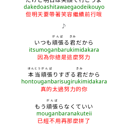
dakedoashitawaegaodeikouyo
但明天要帶著笑容繼續前行哦
♪
がんば
きみ
いつも
頑張
る
君
だから
itsumoganbarukimidakara
因為你總是這麼努力
ほんとう
がんば
きみ
本当
頑張
りすぎる
君
だから
hontouganbarisugirukimidakara
真的太過努力的你
がんば
もう
頑張
らなくていい
mouganbaranakuteii
已經不用再那麼拼了