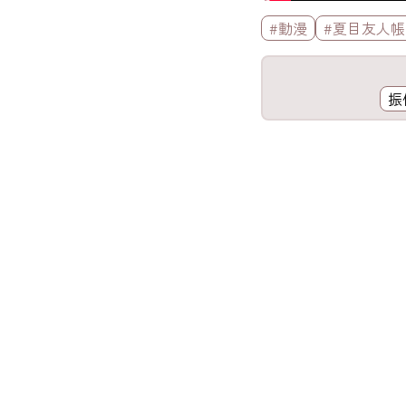
標籤欄
#動漫
#夏目友人帳
工具欄
振
歌詞區