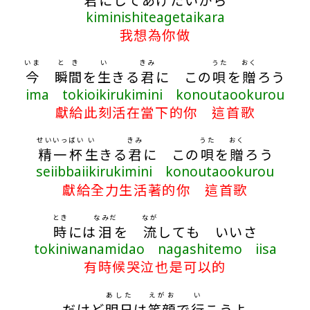
kiminishiteagetaikara
我想為你做
いま
とき
い
きみ
うた
おく
今
瞬間
を
生
きる
君
に この
唄
を
贈
ろう
ima tokioikirukimini konoutaookurou
獻給此刻活在當下的你 這首歌
せい
いっばい
い
きみ
うた
おく
精
一杯
生
きる
君
に この
唄
を
贈
ろう
seiibbaiikirukimini konoutaookurou
獻給全力生活著的你 這首歌
とき
なみだ
なが
時
には
泪
を
流
しても いいさ
tokiniwanamidao nagashitemo iisa
有時候哭泣也是可以的
あした
えがお
い
だけど
明日
は
笑顔
で
行
こうよ