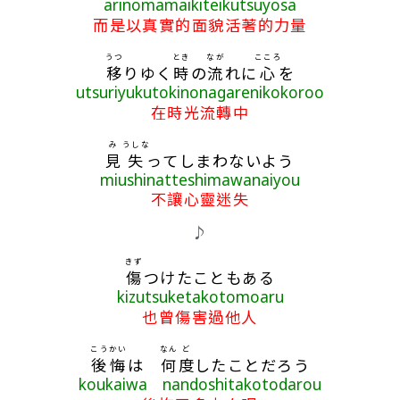
arinomamaikiteikutsuyosa
而是以真實的面貌活著的力量
うつ
とき
なが
こころ
移
りゆく
時
の
流
れに
心
を
utsuriyukutokinonagarenikokoroo
在時光流轉中
み
うしな
見
失
ってしまわないよう
miushinatteshimawanaiyou
不讓心靈迷失
♪
きず
傷
つけたこともある
kizutsuketakotomoaru
也曾傷害過他人
こうかい
なん
ど
後悔
は
何
度
したことだろう
koukaiwa nandoshitakotodarou