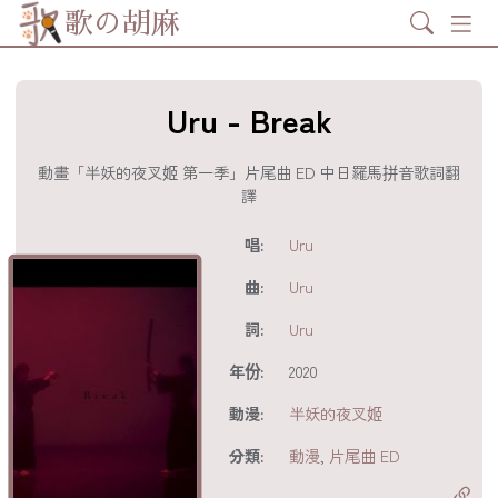
Search
歌の胡麻
Uru - Break
動畫「半妖的夜叉姬 第一季」片尾曲 ED 中日羅馬拼音歌詞翻
譯
歌詞及資訊
唱:
Uru
曲:
Uru
詞:
Uru
年份:
2020
動漫:
半妖的夜叉姬
分享至
acebook
分類:
動漫
,
片尾曲 ED
分享至 X
Twitter)