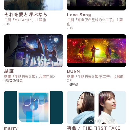
それを愛と呼ぶなら
Love Song
日劇「MY FAMILY」主題曲
日劇「來自灰色星球的小王子」主題
-Uru
曲
-Uru
結証
BURN
動畫「半妖的夜叉姬」片尾曲 ED
動畫「半妖的夜叉姬 第二季」片頭曲
-緑黄色社会
OP
-NEWS
marry
再会 / THE FIRST TAKE