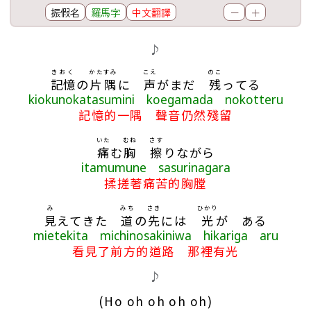
振假名
羅馬字
中文翻譯
－
＋
歌詞區
♪
きおく
かた
すみ
こえ
のこ
記憶
の
片
隅
に
声
がまだ
残
ってる
kiokunokatasumini koegamada nokotteru
記憶的一隅 聲音仍然殘留
いた
むね
さす
痛
む
胸
擦
りながら
itamumune sasurinagara
揉搓著痛苦的胸膛
み
みち
さき
ひかり
見
えてきた
道
の
先
には
光
が ある
mietekita michinosakiniwa hikariga aru
看見了前方的道路 那裡有光
♪
(Ho oh oh oh oh)