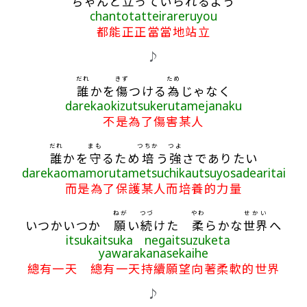
ちゃんと
立
っていられるよう
chantotatteirareruyou
都能正正當當地站立
♪
だれ
きず
ため
誰
かを
傷
つける
為
じゃなく
darekaokizutsukerutamejanaku
不是為了傷害某人
だれ
まも
つちか
つよ
誰
かを
守
るため
培
う
強
さでありたい
darekaomamorutametsuchikautsuyosadearitai
而是為了保護某人而培養的力量
ねが
つづ
やわ
せかい
いつかいつか
願
い
続
けた
柔
らかな
世界
へ
itsukaitsuka negaitsuzuketa
yawarakanasekaihe
總有一天 總有一天持續願望向著柔軟的世界
♪