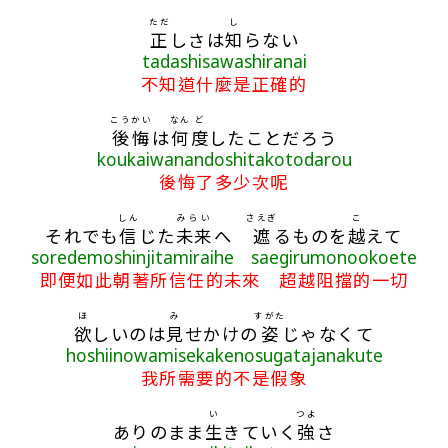
ただ
し
正
しさは
知
らない
tadashisawashiranai
不知道什麼是正確的
こうかい
なん
ど
後悔
は
何
度
したことだろう
koukaiwanandoshitakotodarou
後悔了多少次呢
しん
みらい
さえぎ
こ
それでも
信
じた
未来
へ
遮
るものを
越
えて
soredemoshinjitamiraihe saegirumonookoete
即便如此朝著所信任的未來 超越阻擋的一切
ほ
み
すがた
欲
しいのは
見
せかけの
姿
じゃなくて
hoshiinowamisekakenosugatajanakute
我所需要的不是假象
い
つよ
ありのまま
生
きていく
強
さ