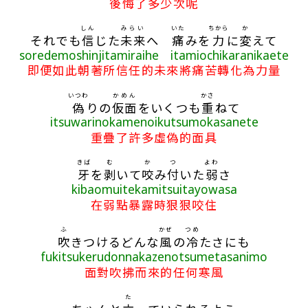
後悔了多少次呢
しん
みらい
いた
ちから
か
それでも
信
じた
未来
へ
痛
みを
力
に
変
えて
soredemoshinjitamiraihe itamiochikaranikaete
即便如此朝著所信任的未來將痛苦轉化為力量
いつわ
かめん
かさ
偽
りの
仮面
をいくつも
重
ねて
itsuwarinokamenoikutsumokasanete
重疊了許多虛偽的面具
きば
む
か
つ
よわ
牙
を
剥
いて
咬
み
付
いた
弱
さ
kibaomuitekamitsuitayowasa
在弱點暴露時狠狠咬住
ふ
かぜ
つめ
吹
きつけるどんな
風
の
冷
たさにも
fukitsukerudonnakazenotsumetasanimo
面對吹拂而來的任何寒風
た