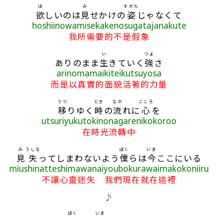
ほ
み
すがた
欲
しいのは
見
せかけの
姿
じゃなくて
hoshiinowamisekakenosugatajanakute
我所需要的不是假象
い
つよ
ありのまま
生
きていく
強
さ
arinomamaikiteikutsuyosa
而是以真實的面貌活著的力量
うつ
とき
なが
こころ
移
りゆく
時
の
流
れに
心
を
utsuriyukutokinonagarenikokoroo
在時光流轉中
み
うしな
ぼく
いま
見
失
ってしまわないよう
僕
らは
今
ここにいる
miushinatteshimawanaiyoubokurawaimakokoniiru
不讓心靈迷失 我們現在就在這裡
♪
ぼく
いま