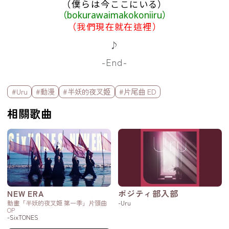
（
僕
らは
今
ここにいる）
（bokurawaimakokoniiru）
（我們現在就在這裡）
♪
-End-
標籤欄
#Uru
#動漫
#半妖的夜叉姬
#片尾曲 ED
相關歌曲
NEW ERA
ポジティ部入部
動畫「半妖的夜叉姬 第一季」片頭曲
-Uru
OP
-SixTONES