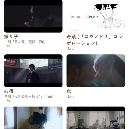
振り子
奇蹟 (「コウノドリ」コラ
日劇「罪之聲」電影主題曲
ボレーション)
-Uru
-Uru
心得
恋
日劇「風間公親－教場0」主題曲
-Uru
-Uru