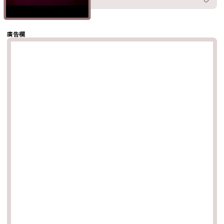
分享至
hatsapp
複製鏈結
廣告欄