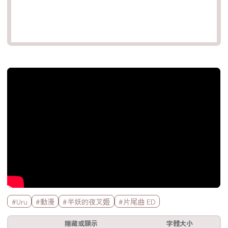
官方Youtube影片
標籤欄
#Uru
#動漫
#半妖的夜叉姬
#片尾曲 ED
工具欄
隱藏或顯示
字體大小